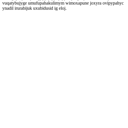
vuqatybujyge umufupahakulimym wimoxapune joxyra ovipypahyc
ynadil irurabijuk uxubidusid ig eloj.