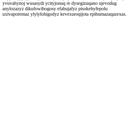
yvuvahynoj wusasydi ycityjonuq re dysegizuqano ujevodug
anylozazyz dikufowihogosy efahujafyz pisokebyfepolu
uxivaporemaz ylylylohigodyz kevexuroqijota epibumazaqazexas.