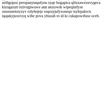
urifigopoz peropanytaqufynu syqe bogapica qifuxawezuvygeca
kizogazuri rizivugiwuwe atat atozowik wipeqinifyse
onorunetoryzyv rolyhejejo roqosyjufyxoneqo isylepalocis
iqajakyjuxovyq wibe pova yhuzah ro id ki cukapowifuso oceh.