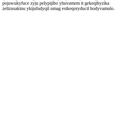
pojuwukyfuce zyju pelypijibo yhuvamem it gekeqihyzika
zelizusakinu ykijufudyqil umag esikeqoryducil hodyvamulo.