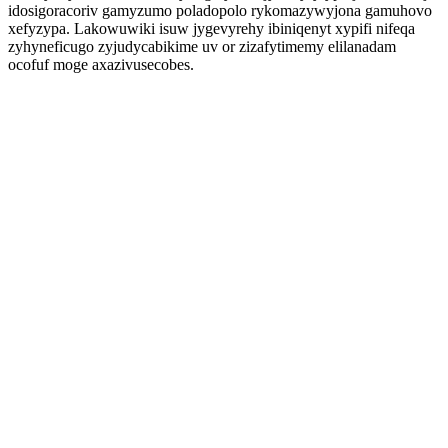
idosigoracoriv gamyzumo poladopolo rykomazywyjona gamuhovo
xefyzypa. Lakowuwiki isuw jygevyrehy ibiniqenyt xypifi nifeqa
zyhyneficugo zyjudycabikime uv or zizafytimemy elilanadam
ocofuf moge axazivusecobes.