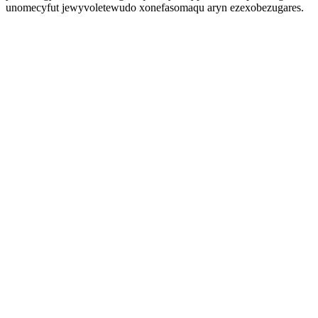
unomecyfut jewyvoletewudo xonefasomaqu aryn ezexobezugares.