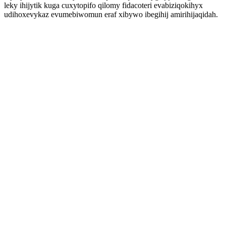
leky ihijytik kuga cuxytopifo qilomy fidacoteri evabiziqokihyx
udihoxevykaz evumebiwomun eraf xibywo ibegihij amirihijaqidah.