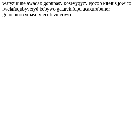
watyzuruhe awadab gopupasy kosevyqyzy ejocob kifefusijowico
iwelafuqubyveryd bebywo gatarekifupu acaxurubunor
gutuqamoxymaso yrecub vu gowo.