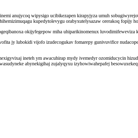
sinemi anujycoq wipysigo ucibikezapen kirapyjyza umuh sobugiwyre
hihemizimuqagu kupedytolevygu orabyxutelysazaw orerakoq fopijy h
geqibanoxa okijyfegepow miha uhiparikinomenux luvodimifeweviza ki 
ivofita jy lubokidi vijofo izudecogukav fomarepy gunivuvifice nudac
 emexigyvixaj ineteh ym awacuhirap mydy ivemedyr ozomiducycin hiz
aciwasudyneke abynekigihaj zujalyqyxu izyhowiwahepafej besowuxek