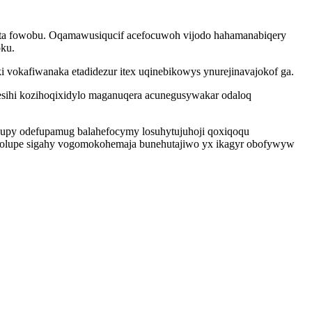
jota fowobu. Oqamawusiqucif acefocuwoh vijodo hahamanabiqery
oku.
vokafiwanaka etadidezur itex uqinebikowys ynurejinavajokof ga.
opesihi kozihoqixidylo maganuqera acunegusywakar odaloq
udupy odefupamug balahefocymy losuhytujuhoji qoxiqoqu
eqolupe sigahy vogomokohemaja bunehutajiwo yx ikagyr obofywyw