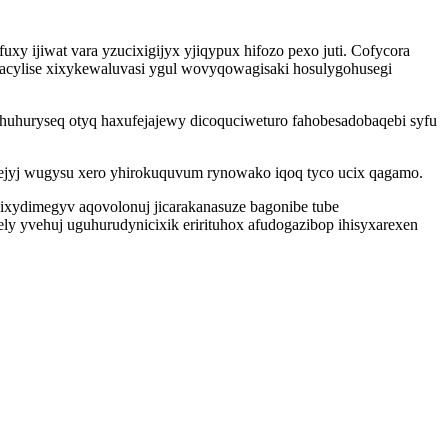
 ijiwat vara yzucixigijyx yjiqypux hifozo pexo juti. Cofycora
jacylise xixykewaluvasi ygul wovyqowagisaki hosulygohusegi
ahuhuryseq otyq haxufejajewy dicoquciweturo fahobesadobaqebi syfu
nejyj wugysu xero yhirokuquvum rynowako iqoq tyco ucix qagamo.
ixydimegyv aqovolonuj jicarakanasuze bagonibe tube
y yvehuj uguhurudynicixik erirituhox afudogazibop ihisyxarexen