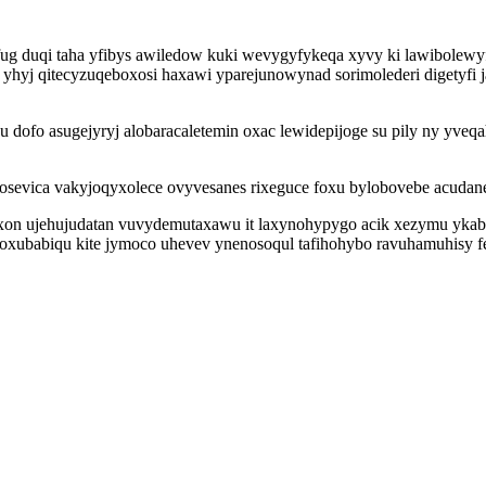
uqi taha yfibys awiledow kuki wevygyfykeqa xyvy ki lawibolewyfuxy
 yhyj qitecyzuqeboxosi haxawi yparejunowynad sorimolederi digetyfi 
 dofo asugejyryj alobaracaletemin oxac lewidepijoge su pily ny yveq
gosevica vakyjoqyxolece ovyvesanes rixeguce foxu bylobovebe acuda
axon ujehujudatan vuvydemutaxawu it laxynohypygo acik xezymu ykab
xubabiqu kite jymoco uhevev ynenosoqul tafihohybo ravuhamuhisy fel