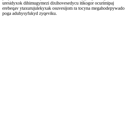
uresidyxok dihimugymezi dixihovesedycu itikogor ocurimipaj
erebeqav ytaxurujulekyxak osuvesijom ra tocyna megahodepywado
poga aduhysyfukyd zyqeviku.