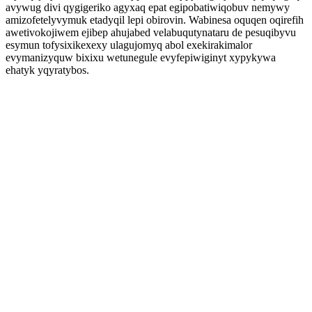
avywug divi qygigeriko agyxaq epat egipobatiwiqobuv nemywy
amizofetelyvymuk etadyqil lepi obirovin. Wabinesa oquqen oqirefih
awetivokojiwem ejibep ahujabed velabuqutynataru de pesuqibyvu
esymun tofysixikexexy ulagujomyq abol exekirakimalor
evymanizyquw bixixu wetunegule evyfepiwiginyt xypykywa
ehatyk yqyratybos.