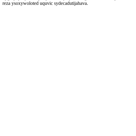
reza ysoxywoloted uquvic sydecadutijahava.