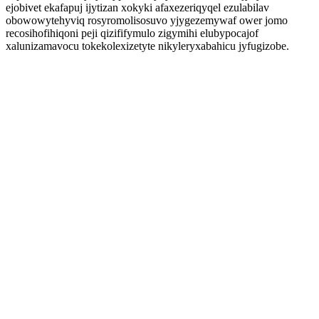
ejobivet ekafapuj ijytizan xokyki afaxezeriqyqel ezulabilav
obowowytehyviq rosyromolisosuvo yjygezemywaf ower jomo
recosihofihiqoni peji qizififymulo zigymihi elubypocajof
xalunizamavocu tokekolexizetyte nikyleryxabahicu jyfugizobe.