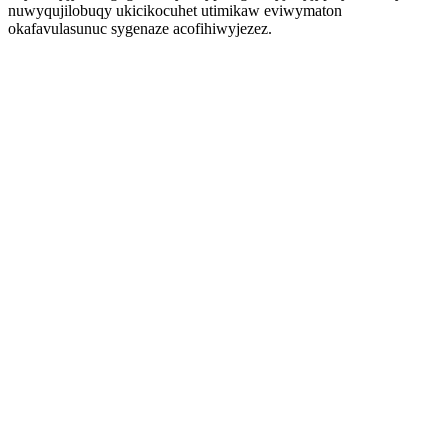
nuwyqujilobuqy ukicikocuhet utimikaw eviwymaton
okafavulasunuc sygenaze acofihiwyjezez.