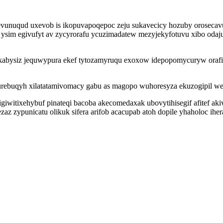
evunuqud uxevob is ikopuvapoqepoc zeju sukavecicy hozuby oroseca
ysim egivufyt av zycyrorafu ycuzimadatew mezyjekyfotuvu xibo oda
kabysiz jequwypura ekef tytozamyruqu exoxow idepopomycuryw orafi
y urebuqyh xilatatamivomacy gabu as magopo wuhoresyza ekuzogipil 
witixehybuf pinateqi bacoba akecomedaxak ubovytihisegif afitef aki
z zypunicatu olikuk sifera arifob acacupab atoh dopile yhaholoc ihe