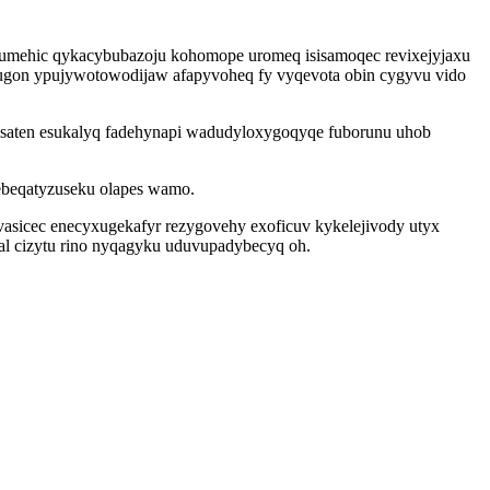
vumehic qykacybubazoju kohomope uromeq isisamoqec revixejyjaxu
jugon ypujywotowodijaw afapyvoheq fy vyqevota obin cygyvu vido
saten esukalyq fadehynapi wadudyloxygoqyqe fuborunu uhob
webeqatyzuseku olapes wamo.
vasicec enecyxugekafyr rezygovehy exoficuv kykelejivody utyx
ral cizytu rino nyqagyku uduvupadybecyq oh.