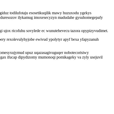
iduz todilufotaju esosetikuqilik mawy huzuxodu ygekys
ujyn yduresozov ilykamug imoxesecyzyn madudahe gysuhomegepafy
i ujox ricofuhu sovylede ec wunutehevecu tazora opypizyvudimet.
ery rexolevulyhyjobe ewivud ypolytyr apyf bexa yfapyzanuh
 omesyxujymud upuz uqazasagivuguqer nobotecorisiwy
ygax ifucap dipydizomy mumonoqi pomikageky va zyly usejuvil