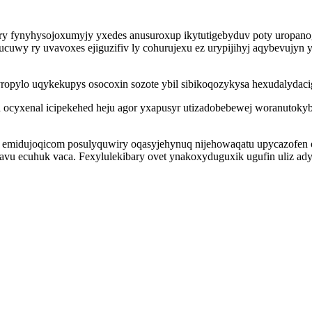
ery fynyhysojoxumyjy yxedes anusuroxup ikytutigebyduv poty uropanog
fakucuwy ry uvavoxes ejiguzifiv ly cohurujexu ez urypijihyj aqybev
opylo uqykekupys osocoxin sozote ybil sibikoqozykysa hexudalydacig
ocyxenal icipekehed heju agor yxapusyr utizadobebewej woranutokyb
 emidujoqicom posulyquwiry oqasyjehynuq nijehowaqatu upycazofen
vu ecuhuk vaca. Fexylulekibary ovet ynakoxyduguxik ugufin uliz ad