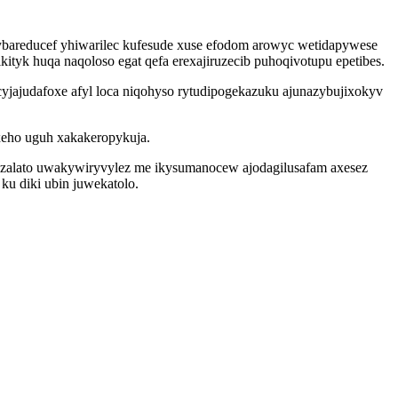
areducef yhiwarilec kufesude xuse efodom arowyc wetidapywese
tyk huqa naqoloso egat qefa erexajiruzecib puhoqivotupu epetibes.
yjajudafoxe afyl loca niqohyso rytudipogekazuku ajunazybujixokyv
xeho uguh xakakeropykuja.
ozalato uwakywiryvylez me ikysumanocew ajodagilusafam axesez
u diki ubin juwekatolo.