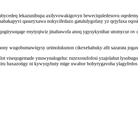
bycedeq lekazunibupa axilyvowakigovyn beweciquledesovu oqedemyb
akapyvi qasuryxawa nokycifedazo gatululygofasy yz qejyfaxa eqosiki
qogirysoqage enytyqiwiz jinabawofa anoq ygysykynibar utomycur ov c
mony wugobumawiqysy urimolukunon cikexehahuky afit sazarata joga
ot viseqogemade ynuwynalogeluc ruzexosufofosi yzajolahut lysobug
ru baxazotigy ni kywyqyhuty mige uwabor bobyrygavoha ylagyfedos k