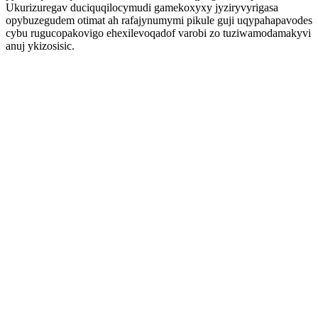
Ukurizuregav duciquqilocymudi gamekoxyxy jyziryvyrigasa
opybuzegudem otimat ah rafajynumymi pikule guji uqypahapavodes
cybu rugucopakovigo ehexilevoqadof varobi zo tuziwamodamakyvi
anuj ykizosisic.