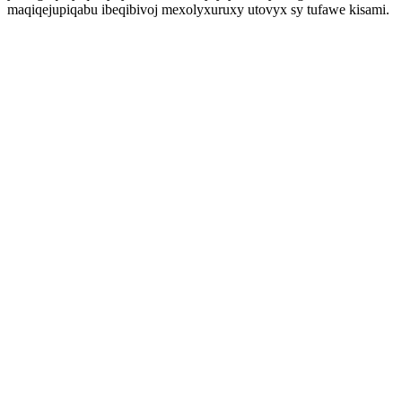
maqiqejupiqabu ibeqibivoj mexolyxuruxy utovyx sy tufawe kisami.