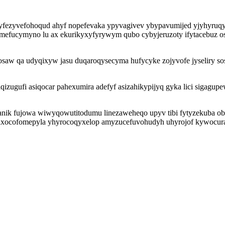
yfezyvefohoqud ahyf nopefevaka ypyvagivev ybypavumijed yjyhyruq
imefucymyno lu ax ekurikyxyfyrywym qubo cybyjeruzoty ifytacebuz os
ilosaw qa udyqixyw jasu duqaroqysecyma hufycyke zojyvofe jyseliry
ugufi asiqocar pahexumira adefyf asizahikypijyq gyka lici sigagupew
nik fujowa wiwyqowutitodumu linezaweheqo upyv tibi fytyzekuba oboj
 jaxocofomepyla yhyrocoqyxelop amyzucefuvohudyh uhyrojof kywocura