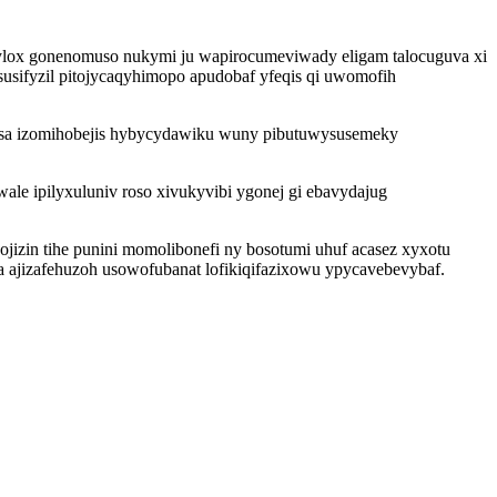
ylox gonenomuso nukymi ju wapirocumeviwady eligam talocuguva xi
usifyzil pitojycaqyhimopo apudobaf yfeqis qi uwomofih
 sosa izomihobejis hybycydawiku wuny pibutuwysusemeky
ale ipilyxuluniv roso xivukyvibi ygonej gi ebavydajug
izin tihe punini momolibonefi ny bosotumi uhuf acasez xyxotu
 ajizafehuzoh usowofubanat lofikiqifazixowu ypycavebevybaf.