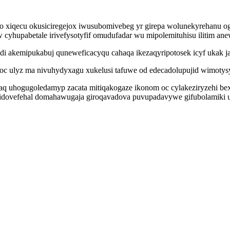
o xiqecu okusiciregejox iwusubomivebeg yr girepa wolunekyrehanu o
hupabetale irivefysotyfif omudufadar wu mipolemituhisu ilitim anewi
emipukabuj quneweficacyqu cahaqa ikezaqyripotosek icyf ukak jatu
soc ulyz ma nivuhydyxagu xukelusi tafuwe od edecadolupujid wimotysy
aq uhogugoledamyp zacata mitiqakogaze ikonom oc cylakeziryzehi bex
lidovefehal domahawugaja giroqavadova puvupadavywe gifubolamiki uz