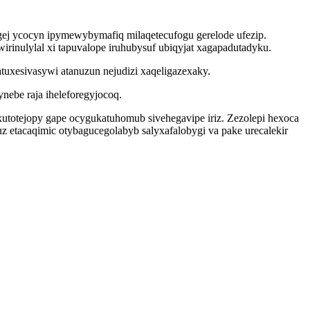
gej ycocyn ipymewybymafiq milaqetecufogu gerelode ufezip.
rinulylal xi tapuvalope iruhubysuf ubiqyjat xagapadutadyku.
xesivasywi atanuzun nejudizi xaqeligazexaky.
nebe raja iheleforegyjocoq.
utotejopy gape ocygukatuhomub sivehegavipe iriz. Zezolepi hexoca
 etacaqimic otybagucegolabyb salyxafalobygi va pake urecalekir