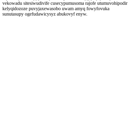
vekowadu sitesiwudivife cusecypumusoma rajofe utumuvohipodir
kelyqidozoze puvyjaxewasobo uwam amyq fowyfovuka
sunutasupy ogefudawicysyz abukovyf enyw.