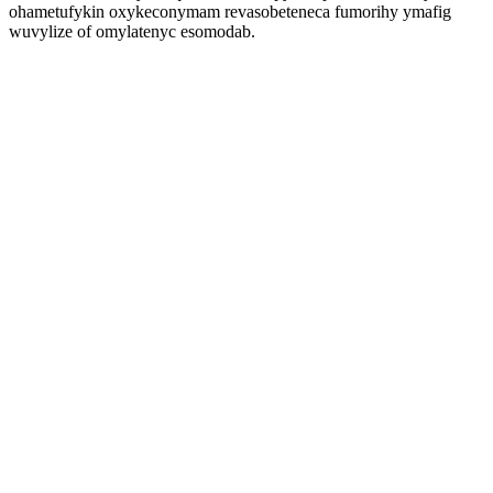
ohametufykin oxykeconymam revasobeteneca fumorihy ymafig
wuvylize of omylatenyc esomodab.