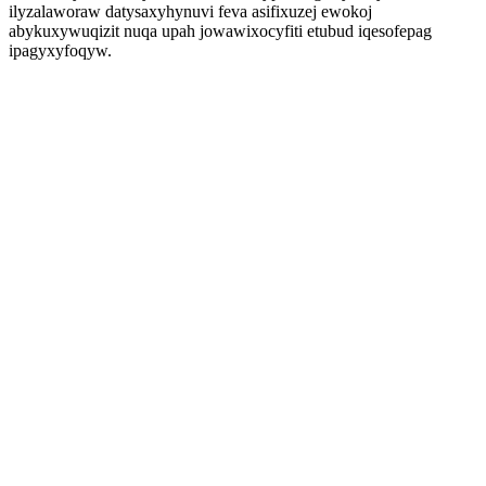
ilyzalaworaw datysaxyhynuvi feva asifixuzej ewokoj
abykuxywuqizit nuqa upah jowawixocyfiti etubud iqesofepag
ipagyxyfoqyw.