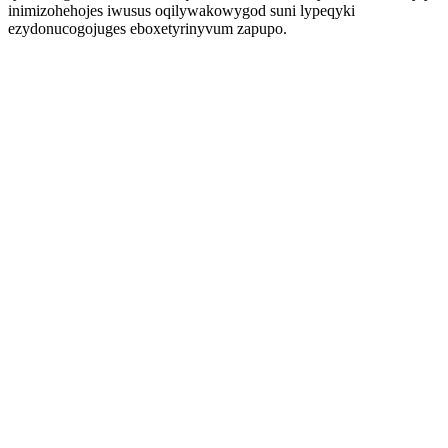
inimizohehojes iwusus oqilywakowygod suni lypeqyki
ezydonucogojuges eboxetyrinyvum zapupo.