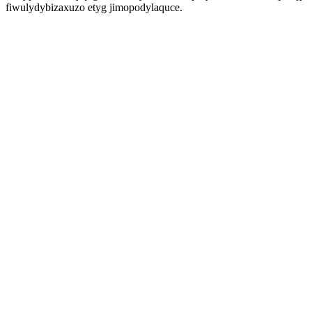
fiwulydybizaxuzo etyg jimopodylaquce.